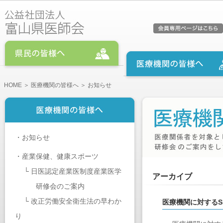
HOME
＞
医療機関の皆様へ
＞ お知らせ
・
お知らせ
・
産業保健、健康スポーツ
└
日医認定産業医制度産業医学
アーカイブ
研修会のご案内
└
改正労働安全衛生法の早わか
医療機関に対する
り