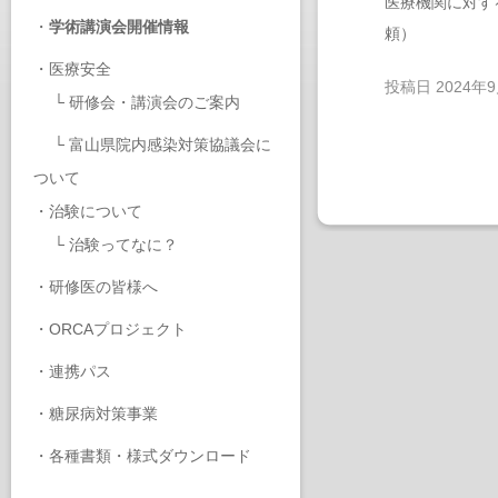
医療機関に対す
・
学術講演会開催情報
頼）
・
医療安全
投稿日
2024年
└
研修会・講演会のご案内
└
富山県院内感染対策協議会に
ついて
・
治験について
└
治験ってなに？
・
研修医の皆様へ
・
ORCAプロジェクト
・
連携パス
・
糖尿病対策事業
・
各種書類・様式ダウンロード