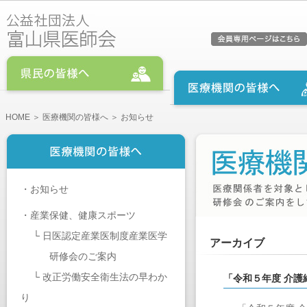
HOME
＞
医療機関の皆様へ
＞ お知らせ
・
お知らせ
・
産業保健、健康スポーツ
└
日医認定産業医制度産業医学
アーカイブ
研修会のご案内
└
改正労働安全衛生法の早わか
「令和５年度 介
り