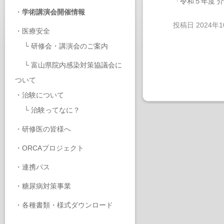
「令和５年度 
・
学術講演会開催情報
投稿日
2024年
・
医療安全
└
研修会・講演会のご案内
└
富山県院内感染対策協議会に
ついて
・
治験について
└
治験ってなに？
・
研修医の皆様へ
・
ORCAプロジェクト
・
連携パス
・
糖尿病対策事業
・
各種書類・様式ダウンロード