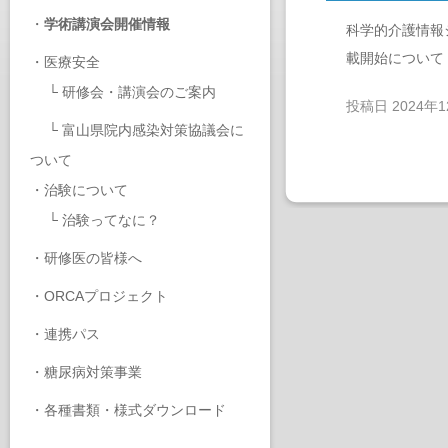
・
学術講演会開催情報
科学的介護情報
載開始について
・
医療安全
└
研修会・講演会のご案内
投稿日
2024年
└
富山県院内感染対策協議会に
ついて
・
治験について
└
治験ってなに？
・
研修医の皆様へ
・
ORCAプロジェクト
・
連携パス
・
糖尿病対策事業
・
各種書類・様式ダウンロード