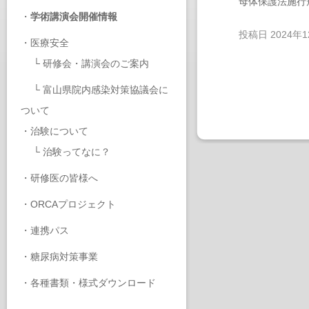
母体保護法施行
・
学術講演会開催情報
投稿日
2024年
・
医療安全
└
研修会・講演会のご案内
└
富山県院内感染対策協議会に
ついて
・
治験について
└
治験ってなに？
・
研修医の皆様へ
・
ORCAプロジェクト
・
連携パス
・
糖尿病対策事業
・
各種書類・様式ダウンロード