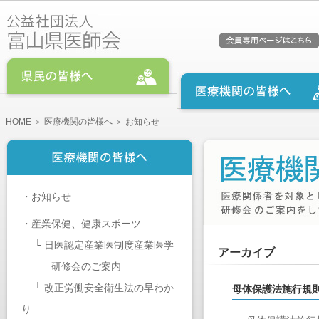
HOME
＞
医療機関の皆様へ
＞ お知らせ
・
お知らせ
・
産業保健、健康スポーツ
└
日医認定産業医制度産業医学
アーカイブ
研修会のご案内
└
改正労働安全衛生法の早わか
母体保護法施行規
り