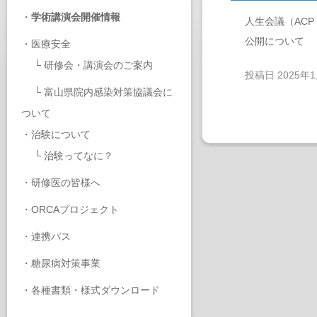
・
学術講演会開催情報
人生会議（AC
公開について
・
医療安全
└
研修会・講演会のご案内
投稿日
2025年
└
富山県院内感染対策協議会に
ついて
・
治験について
└
治験ってなに？
・
研修医の皆様へ
・
ORCAプロジェクト
・
連携パス
・
糖尿病対策事業
・
各種書類・様式ダウンロード