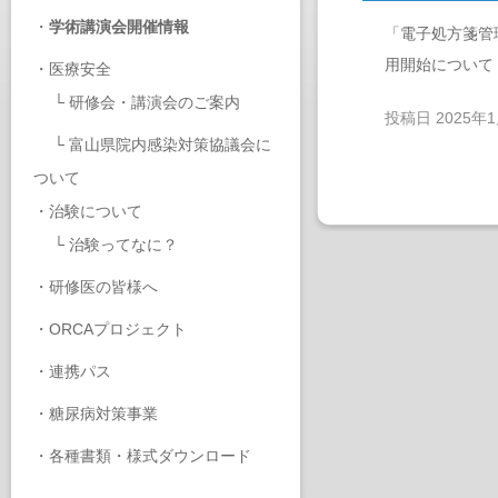
・
学術講演会開催情報
「電子処方箋管
用開始について
・
医療安全
└
研修会・講演会のご案内
投稿日
2025年
└
富山県院内感染対策協議会に
ついて
・
治験について
└
治験ってなに？
・
研修医の皆様へ
・
ORCAプロジェクト
・
連携パス
・
糖尿病対策事業
・
各種書類・様式ダウンロード