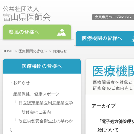
HOME
＞
医療機関の皆様へ
＞ お知らせ
・
お知らせ
・
産業保健、健康スポーツ
└
日医認定産業医制度産業医学
アーカイブ
研修会のご案内
└
改正労働安全衛生法の早わか
「電子処方箋管理
り
始について