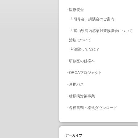
・
医療安全
└
研修会・講演会のご案内
└
富山県院内感染対策協議会について
・
治験について
└
治験ってなに？
・
研修医の皆様へ
・
ORCAプロジェクト
・
連携パス
・
糖尿病対策事業
・
各種書類・様式ダウンロード
アーカイブ