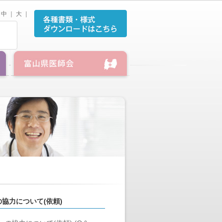
中
｜
大
｜
協力について(依頼)