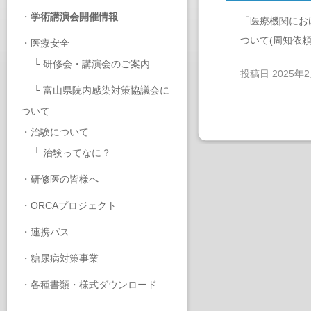
・
学術講演会開催情報
「医療機関にお
ついて(周知依頼
・
医療安全
└
研修会・講演会のご案内
投稿日
2025年
└
富山県院内感染対策協議会に
ついて
・
治験について
└
治験ってなに？
・
研修医の皆様へ
・
ORCAプロジェクト
・
連携パス
・
糖尿病対策事業
・
各種書類・様式ダウンロード