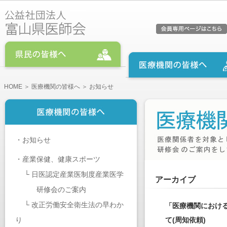
HOME
＞
医療機関の皆様へ
＞ お知らせ
・
お知らせ
・
産業保健、健康スポーツ
└
日医認定産業医制度産業医学
アーカイブ
研修会のご案内
└
改正労働安全衛生法の早わか
「医療機関におけ
り
て(周知依頼)