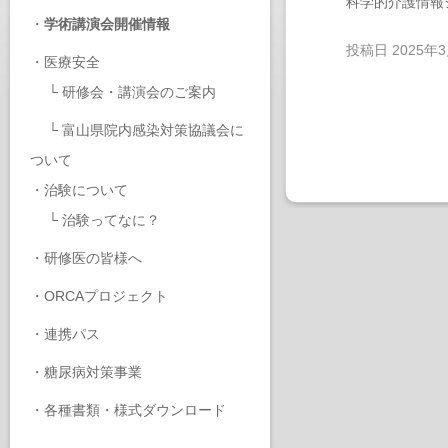
科学的介護情報
・
学術講演会開催情報
投稿日
2025年
・
医療安全
└
研修会・講演会のご案内
└
富山県院内感染対策協議会に
ついて
・
治験について
└
治験ってなに？
・
研修医の皆様へ
・
ORCAプロジェクト
・
連携パス
・
糖尿病対策事業
・
各種書類・様式ダウンロード