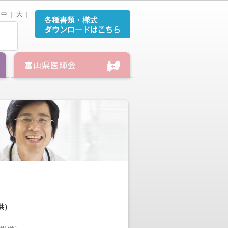
中
｜
大
｜
供）