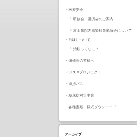
・
医療安全
└
研修会・講演会のご案内
└
富山県院内感染対策協議会について
・
治験について
└
治験ってなに？
・
研修医の皆様へ
・
ORCAプロジェクト
・
連携パス
・
糖尿病対策事業
・
各種書類・様式ダウンロード
アーカイブ