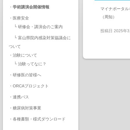
・
学術講演会開催情報
マイナポータル
（周知）
・
医療安全
└
研修会・講演会のご案内
投稿日
2025年
└
富山県院内感染対策協議会に
ついて
・
治験について
└
治験ってなに？
・
研修医の皆様へ
・
ORCAプロジェクト
・
連携パス
・
糖尿病対策事業
・
各種書類・様式ダウンロード