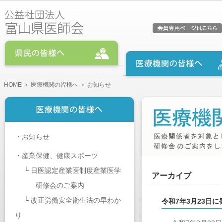
HOME
＞
医療機関の皆様へ
＞ お知らせ
・
お知らせ
・
産業保健、健康スポーツ
└
日医認定産業医制度産業医学
アーカイブ
研修会のご案内
└
改正労働安全衛生法の早わか
令和7年3月23日
り