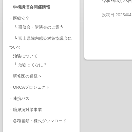
令和7年3月2
・
学術講演会開催情報
投稿日
2025年
・
医療安全
└
研修会・講演会のご案内
└
富山県院内感染対策協議会に
ついて
・
治験について
└
治験ってなに？
・
研修医の皆様へ
・
ORCAプロジェクト
・
連携パス
・
糖尿病対策事業
・
各種書類・様式ダウンロード