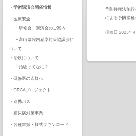
・
学術講演会開催情報
予防接種法施行
による予防接種
・
医療安全
└
研修会・講演会のご案内
投稿日
2025年
└
富山県院内感染対策協議会に
ついて
・
治験について
└
治験ってなに？
・
研修医の皆様へ
・
ORCAプロジェクト
・
連携パス
・
糖尿病対策事業
・
各種書類・様式ダウンロード