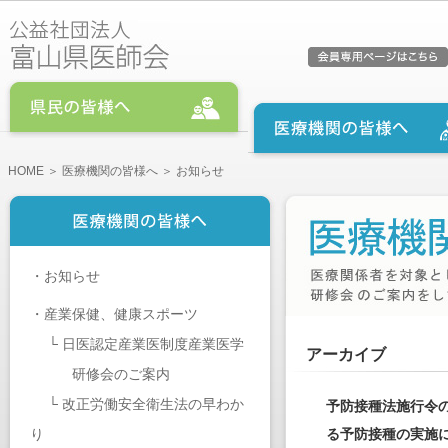
HOME
＞
医療機関の皆様へ
＞ お知らせ
・
お知らせ
・
産業保健、健康スポーツ
└
日医認定産業医制度産業医学
アーカイブ
研修会のご案内
└
改正労働安全衛生法の早わか
予防接種法施行令
り
る予防接種の実施