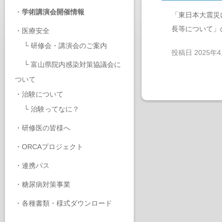
・
学術講演会開催情報
「東日本大震災
長等について」
・
医療安全
└
研修会・講演会のご案内
投稿日
2025年
└
富山県院内感染対策協議会に
ついて
・
治験について
└
治験ってなに？
・
研修医の皆様へ
・
ORCAプロジェクト
・
連携パス
・
糖尿病対策事業
・
各種書類・様式ダウンロード