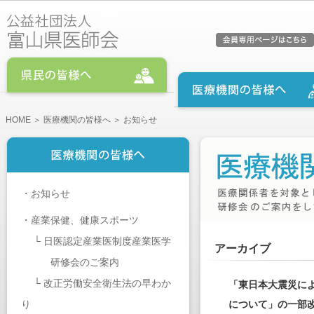
HOME
＞
医療機関の皆様へ
＞ お知らせ
・
お知らせ
・
産業保健、健康スポーツ
└
日医認定産業医制度産業医学
アーカイブ
研修会のご案内
└
改正労働安全衛生法の早わか
「東日本大震災に
り
について」の一部