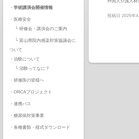
外国人介護人材
・
学術講演会開催情報
投稿日
2025年
・
医療安全
└
研修会・講演会のご案内
└
富山県院内感染対策協議会に
ついて
・
治験について
└
治験ってなに？
・
研修医の皆様へ
・
ORCAプロジェクト
・
連携パス
・
糖尿病対策事業
・
各種書類・様式ダウンロード