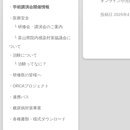
オンライン小児
・
学術講演会開催情報
投稿日
2025年
・
医療安全
└
研修会・講演会のご案内
└
富山県院内感染対策協議会に
ついて
・
治験について
└
治験ってなに？
・
研修医の皆様へ
・
ORCAプロジェクト
・
連携パス
・
糖尿病対策事業
・
各種書類・様式ダウンロード