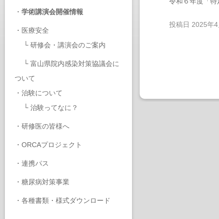
令和６年度「特
・
学術講演会開催情報
投稿日
2025年
・
医療安全
└
研修会・講演会のご案内
└
富山県院内感染対策協議会に
ついて
・
治験について
└
治験ってなに？
・
研修医の皆様へ
・
ORCAプロジェクト
・
連携パス
・
糖尿病対策事業
・
各種書類・様式ダウンロード