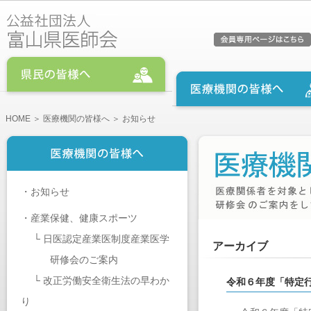
HOME
＞
医療機関の皆様へ
＞ お知らせ
・
お知らせ
・
産業保健、健康スポーツ
└
日医認定産業医制度産業医学
アーカイブ
研修会のご案内
└
改正労働安全衛生法の早わか
令和６年度「特定
り