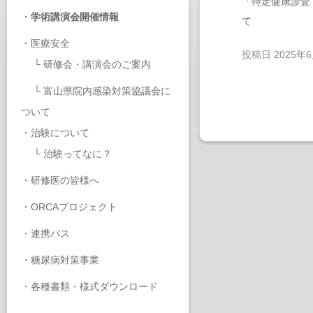
「特定健康診査
・
学術講演会開催情報
て
・
医療安全
投稿日
2025年
└
研修会・講演会のご案内
└
富山県院内感染対策協議会に
ついて
・
治験について
└
治験ってなに？
・
研修医の皆様へ
・
ORCAプロジェクト
・
連携パス
・
糖尿病対策事業
・
各種書類・様式ダウンロード