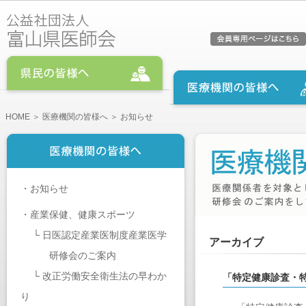
HOME
＞
医療機関の皆様へ
＞ お知らせ
・
お知らせ
・
産業保健、健康スポーツ
└
日医認定産業医制度産業医学
アーカイブ
研修会のご案内
└
改正労働安全衛生法の早わか
「特定健康診査・特
り