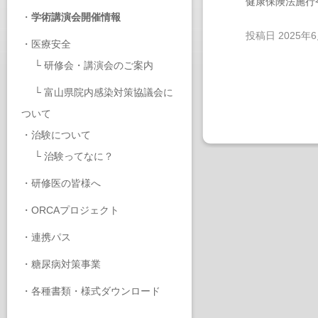
健康保険法施行
・
学術講演会開催情報
投稿日
2025年
・
医療安全
└
研修会・講演会のご案内
└
富山県院内感染対策協議会に
ついて
・
治験について
└
治験ってなに？
・
研修医の皆様へ
・
ORCAプロジェクト
・
連携パス
・
糖尿病対策事業
・
各種書類・様式ダウンロード