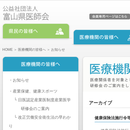
HOME
＞
医療機関の皆様へ
＞ お知らせ
・
お知らせ
・
産業保健、健康スポーツ
└
日医認定産業医制度産業医学
アーカイブ
研修会のご案内
└
改正労働安全衛生法の早わか
健康保険法施行令
り