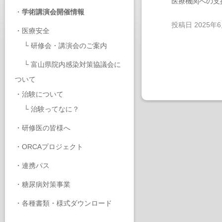
医療機関への支
・
学術講演会開催情報
投稿日
2025年
・
医療安全
└
研修会・講演会のご案内
└
富山県院内感染対策協議会に
ついて
・
治験について
└
治験ってなに？
・
研修医の皆様へ
・
ORCAプロジェクト
・
連携パス
・
糖尿病対策事業
・
各種書類・様式ダウンロード