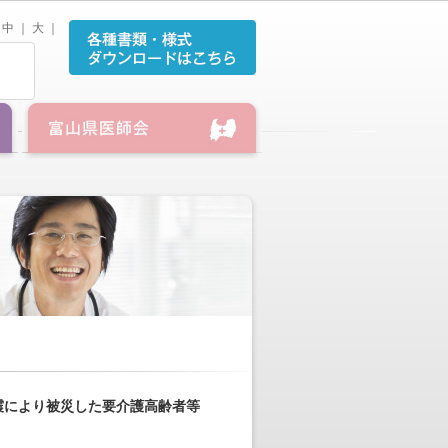
中
｜
大
｜
震により被災した要介護高齢者等