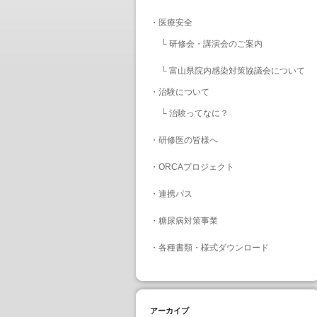
・
医療安全
└
研修会・講演会のご案内
└
富山県院内感染対策協議会について
・
治験について
└
治験ってなに？
・
研修医の皆様へ
・
ORCAプロジェクト
・
連携パス
・
糖尿病対策事業
・
各種書類・様式ダウンロード
アーカイブ