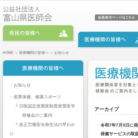
HOME
＞
医療機関の皆様へ
＞ お知らせ
・
お知らせ
・
産業保健、健康スポーツ
└
日医認定産業医制度産業医学
アーカイブ
研修会のご案内
└
改正労働安全衛生法の早わか
令和7年7月3日
り
保健サービスの取