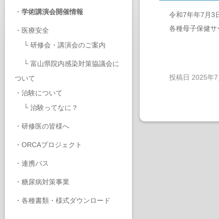
・
学術講演会開催情報
令和7年年7月
各種母子保健サ
・
医療安全
└
研修会・講演会のご案内
└
富山県院内感染対策協議会に
投稿日
2025年
ついて
・
治験について
└
治験ってなに？
・
研修医の皆様へ
・
ORCAプロジェクト
・
連携パス
・
糖尿病対策事業
・
各種書類・様式ダウンロード