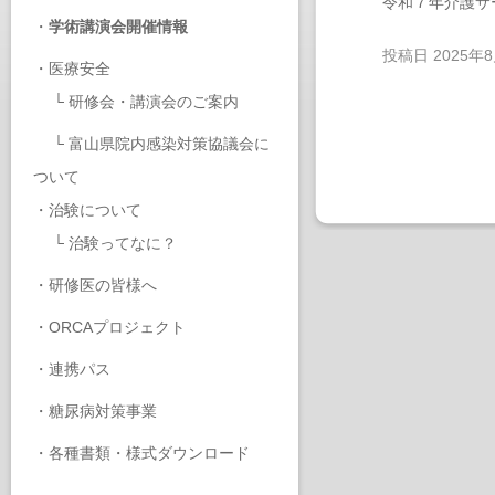
令和７年介護サ
・
学術講演会開催情報
投稿日
2025年
・
医療安全
└
研修会・講演会のご案内
└
富山県院内感染対策協議会に
ついて
・
治験について
└
治験ってなに？
・
研修医の皆様へ
・
ORCAプロジェクト
・
連携パス
・
糖尿病対策事業
・
各種書類・様式ダウンロード