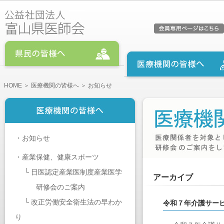
HOME
＞
医療機関の皆様へ
＞ お知らせ
・
お知らせ
・
産業保健、健康スポーツ
└
日医認定産業医制度産業医学
アーカイブ
研修会のご案内
└
改正労働安全衛生法の早わか
令和７年介護サー
り