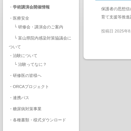
・
学術講演会開催情報
保護者の思想信
育て支援等推進
・
医療安全
└
研修会・講演会のご案内
投稿日
2025年
└
富山県院内感染対策協議会に
ついて
・
治験について
└
治験ってなに？
・
研修医の皆様へ
・
ORCAプロジェクト
・
連携パス
・
糖尿病対策事業
・
各種書類・様式ダウンロード