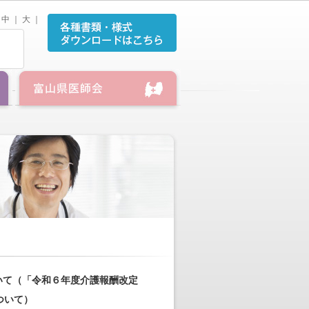
中
｜
大
｜
いて（「令和６年度介護報酬改定
ついて）