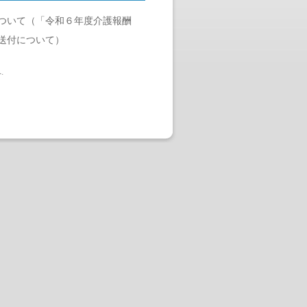
ついて（「令和６年度介護報酬
の送付について）
へ
.