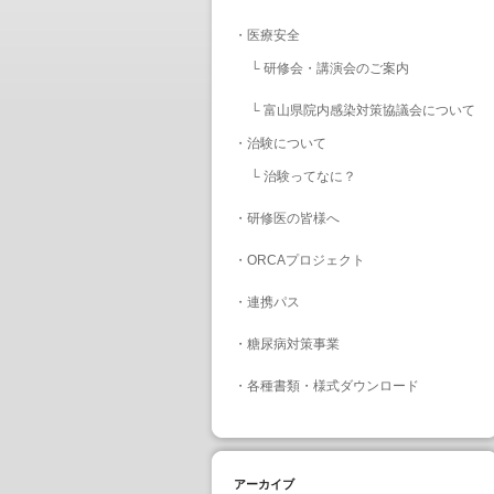
・
医療安全
└
研修会・講演会のご案内
└
富山県院内感染対策協議会について
・
治験について
└
治験ってなに？
・
研修医の皆様へ
・
ORCAプロジェクト
・
連携パス
・
糖尿病対策事業
・
各種書類・様式ダウンロード
アーカイブ