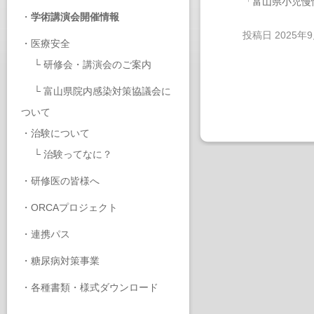
「富山県小児慢
・
学術講演会開催情報
投稿日
2025年
・
医療安全
└
研修会・講演会のご案内
└
富山県院内感染対策協議会に
ついて
・
治験について
└
治験ってなに？
・
研修医の皆様へ
・
ORCAプロジェクト
・
連携パス
・
糖尿病対策事業
・
各種書類・様式ダウンロード