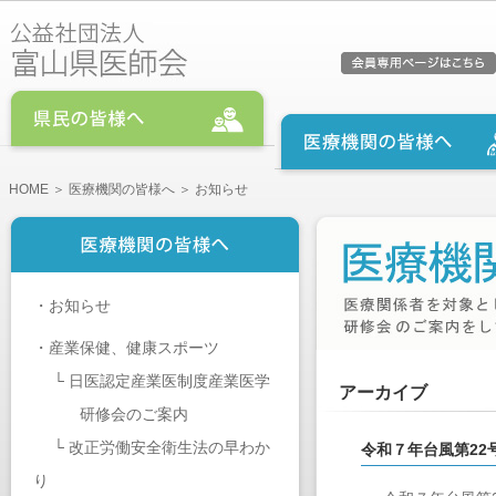
HOME
＞
医療機関の皆様へ
＞ お知らせ
・
お知らせ
・
産業保健、健康スポーツ
└
日医認定産業医制度産業医学
アーカイブ
研修会のご案内
└
改正労働安全衛生法の早わか
令和７年台風第2
り