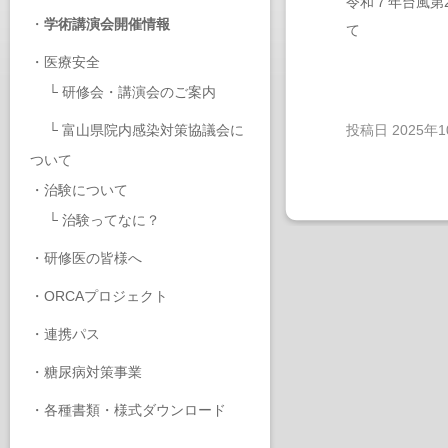
令和７年台風第
・
学術講演会開催情報
て
・
医療安全
└
研修会・講演会のご案内
└
富山県院内感染対策協議会に
投稿日
2025年
ついて
・
治験について
└
治験ってなに？
・
研修医の皆様へ
・
ORCAプロジェクト
・
連携パス
・
糖尿病対策事業
・
各種書類・様式ダウンロード