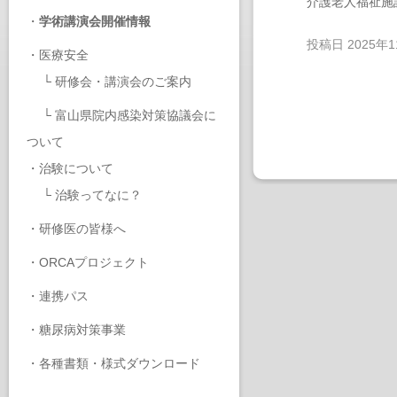
介護老人福祉施
・
学術講演会開催情報
投稿日
2025年
・
医療安全
└
研修会・講演会のご案内
└
富山県院内感染対策協議会に
ついて
・
治験について
└
治験ってなに？
・
研修医の皆様へ
・
ORCAプロジェクト
・
連携パス
・
糖尿病対策事業
・
各種書類・様式ダウンロード