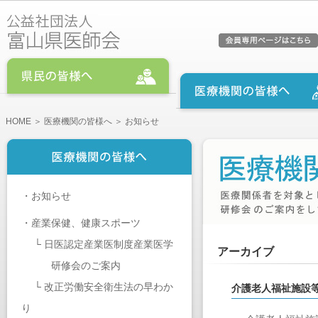
HOME
＞
医療機関の皆様へ
＞ お知らせ
・
お知らせ
・
産業保健、健康スポーツ
└
日医認定産業医制度産業医学
アーカイブ
研修会のご案内
└
改正労働安全衛生法の早わか
介護老人福祉施設
り