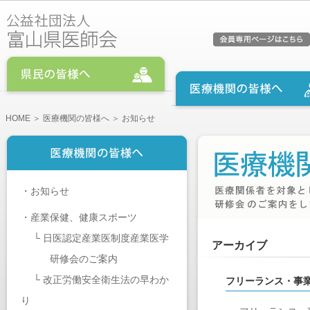
HOME
＞
医療機関の皆様へ
＞ お知らせ
・
お知らせ
・
産業保健、健康スポーツ
└
日医認定産業医制度産業医学
アーカイブ
研修会のご案内
└
改正労働安全衛生法の早わか
フリーランス・事
り