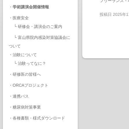
フリーランス・
・
学術講演会開催情報
投稿日
2025年
・
医療安全
└
研修会・講演会のご案内
└
富山県院内感染対策協議会に
ついて
・
治験について
└
治験ってなに？
・
研修医の皆様へ
・
ORCAプロジェクト
・
連携パス
・
糖尿病対策事業
・
各種書類・様式ダウンロード