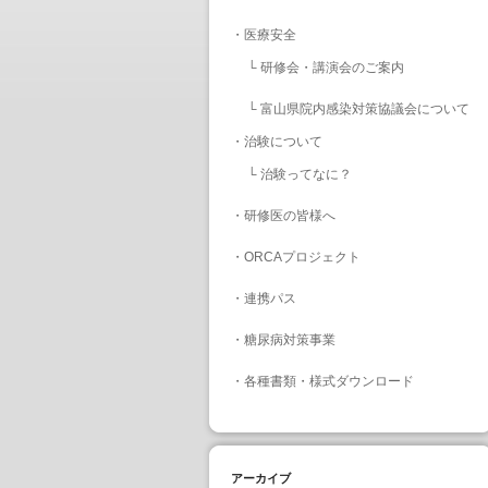
・
医療安全
└
研修会・講演会のご案内
└
富山県院内感染対策協議会について
・
治験について
└
治験ってなに？
・
研修医の皆様へ
・
ORCAプロジェクト
・
連携パス
・
糖尿病対策事業
・
各種書類・様式ダウンロード
アーカイブ