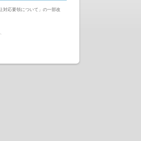
止対応要領について」の一部改
へ
.