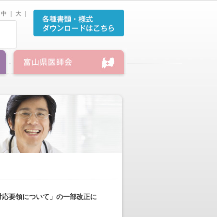
中
｜
大
｜
対応要領について」の一部改正に