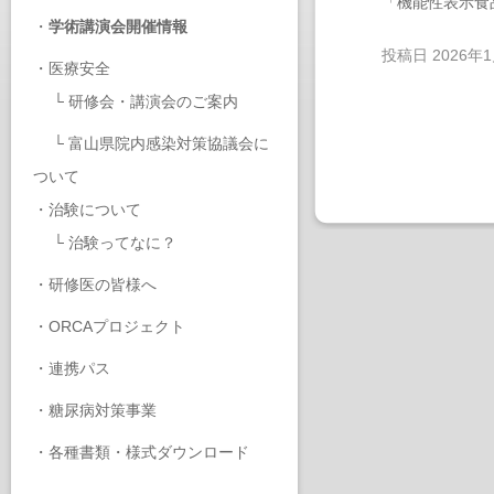
「機能性表示食
・
学術講演会開催情報
投稿日
2026年
・
医療安全
└
研修会・講演会のご案内
└
富山県院内感染対策協議会に
ついて
・
治験について
└
治験ってなに？
・
研修医の皆様へ
・
ORCAプロジェクト
・
連携パス
・
糖尿病対策事業
・
各種書類・様式ダウンロード