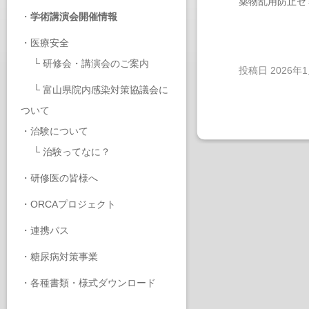
薬物乱用防止セ
・
学術講演会開催情報
・
医療安全
└
研修会・講演会のご案内
投稿日
2026年
└
富山県院内感染対策協議会に
ついて
・
治験について
└
治験ってなに？
・
研修医の皆様へ
・
ORCAプロジェクト
・
連携パス
・
糖尿病対策事業
・
各種書類・様式ダウンロード