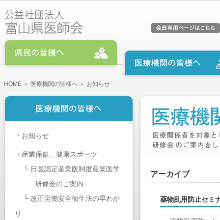
HOME
＞
医療機関の皆様へ
＞ お知らせ
・
お知らせ
・
産業保健、健康スポーツ
└
日医認定産業医制度産業医学
アーカイブ
研修会のご案内
└
改正労働安全衛生法の早わか
薬物乱用防止セミ
り