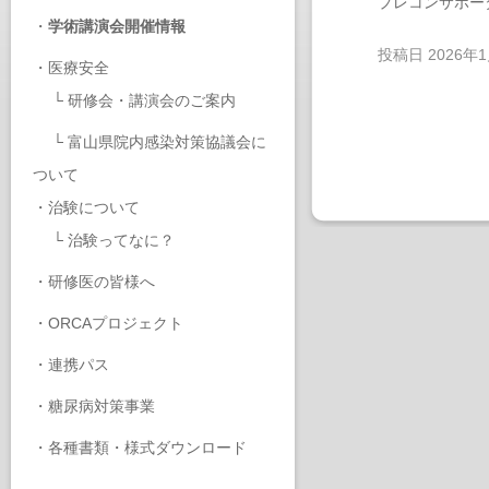
プレコンサポー
・
学術講演会開催情報
投稿日
2026年
・
医療安全
└
研修会・講演会のご案内
└
富山県院内感染対策協議会に
ついて
・
治験について
└
治験ってなに？
・
研修医の皆様へ
・
ORCAプロジェクト
・
連携パス
・
糖尿病対策事業
・
各種書類・様式ダウンロード