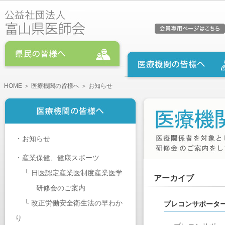
HOME
＞
医療機関の皆様へ
＞ お知らせ
・
お知らせ
・
産業保健、健康スポーツ
└
日医認定産業医制度産業医学
アーカイブ
研修会のご案内
└
改正労働安全衛生法の早わか
プレコンサポータ
り