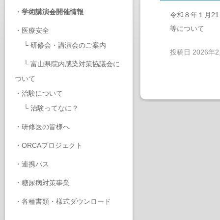
・
学術講演会開催情報
令和８年１月2
等について
・
医療安全
└
研修会・講演会のご案内
投稿日
2026年
└
富山県院内感染対策協議会に
ついて
・
治験について
└
治験ってなに？
・
研修医の皆様へ
・
ORCAプロジェクト
・
連携パス
・
糖尿病対策事業
・
各種書類・様式ダウンロード