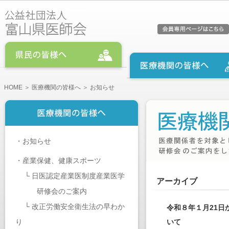
HOME
＞
医療機関の皆様へ
＞ お知らせ
・
お知らせ
・
産業保健、健康スポーツ
└
日医認定産業医制度産業医学
アーカイブ
研修会のご案内
└
改正労働安全衛生法の早わか
令和８年１月21
り
いて