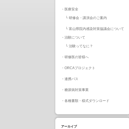
・
医療安全
└
研修会・講演会のご案内
└
富山県院内感染対策協議会について
・
治験について
└
治験ってなに？
・
研修医の皆様へ
・
ORCAプロジェクト
・
連携パス
・
糖尿病対策事業
・
各種書類・様式ダウンロード
アーカイブ