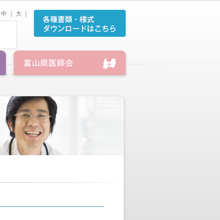
中
｜
大
｜