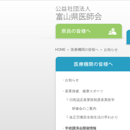
HOME
＞
医療機関の皆様へ
＞ お知らせ
・
お知らせ
・
産業保健、健康スポーツ
└
日医認定産業医制度産業医学
研修会のご案内
└
改正労働安全衛生法の早わかり
・
学術講演会開催情報