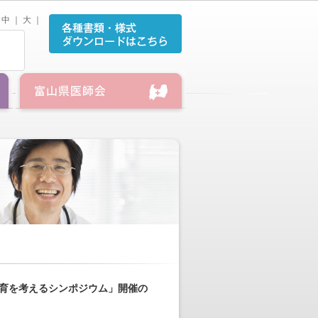
中
｜
大
｜
教育を考えるシンポジウム」開催の