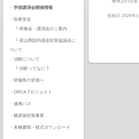
「使用上の注意
・
学術講演会開催情報
投稿日
2026年
・
医療安全
└
研修会・講演会のご案内
└
富山県院内感染対策協議会に
ついて
・
治験について
└
治験ってなに？
・
研修医の皆様へ
・
ORCAプロジェクト
・
連携パス
・
糖尿病対策事業
・
各種書類・様式ダウンロード