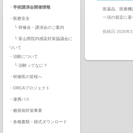
・
学術講演会開催情報
医薬品、医療機
一項の規定に基
・
医療安全
└
研修会・講演会のご案内
投稿日
2026年
└
富山県院内感染対策協議会に
ついて
・
治験について
└
治験ってなに？
・
研修医の皆様へ
・
ORCAプロジェクト
・
連携パス
・
糖尿病対策事業
・
各種書類・様式ダウンロード