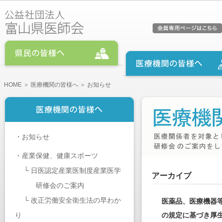
HOME
＞
医療機関の皆様へ
＞ お知らせ
・
お知らせ
・
産業保健、健康スポーツ
└
日医認定産業医制度産業医学
アーカイブ
研修会のご案内
└
改正労働安全衛生法の早わか
医薬品、医療機器
り
の規定に基づき厚