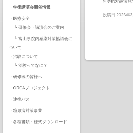
科学的介護情報
・
学術講演会開催情報
投稿日
2026年
・
医療安全
└
研修会・講演会のご案内
└
富山県院内感染対策協議会に
ついて
・
治験について
└
治験ってなに？
・
研修医の皆様へ
・
ORCAプロジェクト
・
連携パス
・
糖尿病対策事業
・
各種書類・様式ダウンロード