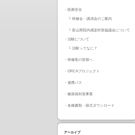
・
医療安全
└
研修会・講演会のご案内
└
富山県院内感染対策協議会について
・
治験について
└
治験ってなに？
・
研修医の皆様へ
・
ORCAプロジェクト
・
連携パス
・
糖尿病対策事業
・
各種書類・様式ダウンロード
アーカイブ