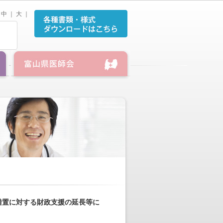
中
｜
大
｜
措置に対する財政支援の延長等に