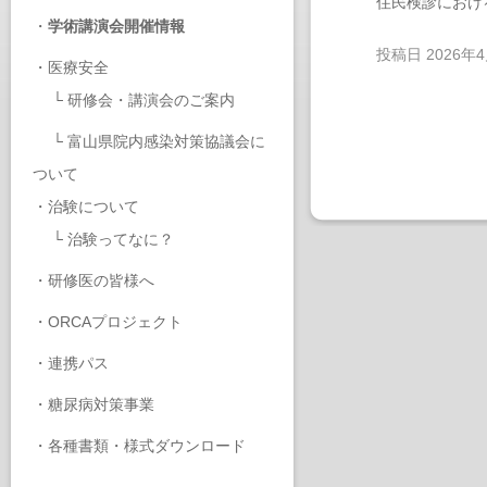
住民検診におけ
・
学術講演会開催情報
投稿日
2026年
・
医療安全
└
研修会・講演会のご案内
└
富山県院内感染対策協議会に
ついて
・
治験について
└
治験ってなに？
・
研修医の皆様へ
・
ORCAプロジェクト
・
連携パス
・
糖尿病対策事業
・
各種書類・様式ダウンロード