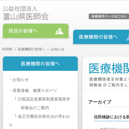
HOME
＞
医療機関の皆様へ
＞ お知らせ
・
お知らせ
・
産業保健、健康スポーツ
└
日医認定産業医制度産業医学
アーカイブ
研修会のご案内
└
改正労働安全衛生法の早わか
住民検診における
り