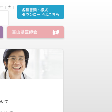
中
｜
大
｜
ついて