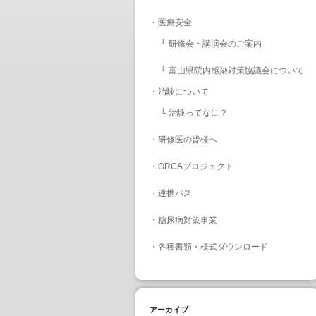
・
医療安全
└
研修会・講演会のご案内
└
富山県院内感染対策協議会について
・
治験について
└
治験ってなに？
・
研修医の皆様へ
・
ORCAプロジェクト
・
連携パス
・
糖尿病対策事業
・
各種書類・様式ダウンロード
アーカイブ