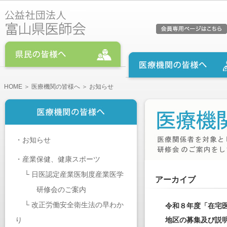
HOME
＞
医療機関の皆様へ
＞ お知らせ
・
お知らせ
・
産業保健、健康スポーツ
└
日医認定産業医制度産業医学
アーカイブ
研修会のご案内
└
改正労働安全衛生法の早わか
令和８年度「在宅
り
地区の募集及び説