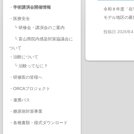
・
学術講演会開催情報
令和８年度「在
モデル地区の募
・
医療安全
└
研修会・講演会のご案内
投稿日
2026年
└
富山県院内感染対策協議会に
ついて
・
治験について
└
治験ってなに？
・
研修医の皆様へ
・
ORCAプロジェクト
・
連携パス
・
糖尿病対策事業
・
各種書類・様式ダウンロード