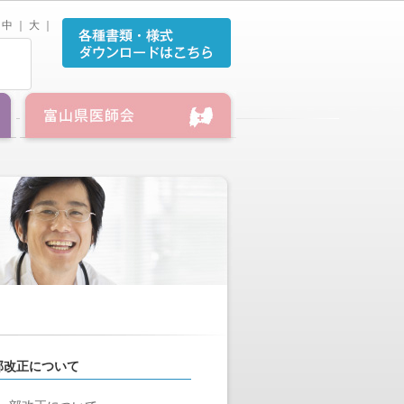
中
｜
大
｜
部改正について