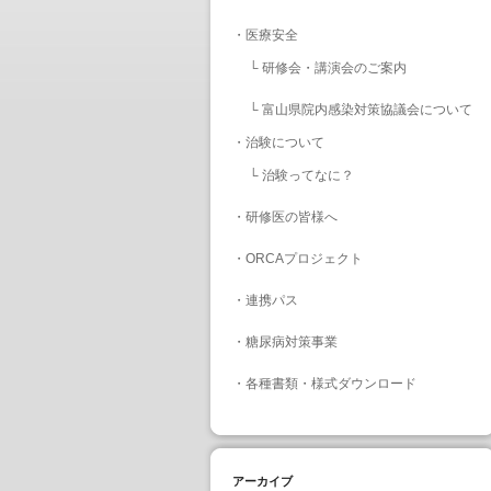
・
医療安全
└
研修会・講演会のご案内
└
富山県院内感染対策協議会について
・
治験について
└
治験ってなに？
・
研修医の皆様へ
・
ORCAプロジェクト
・
連携パス
・
糖尿病対策事業
・
各種書類・様式ダウンロード
アーカイブ