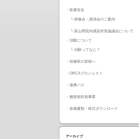
・
医療安全
└
研修会・講演会のご案内
└
富山県院内感染対策協議会について
・
治験について
└
治験ってなに？
・
研修医の皆様へ
・
ORCAプロジェクト
・
連携パス
・
糖尿病対策事業
・
各種書類・様式ダウンロード
アーカイブ