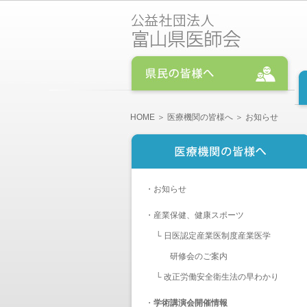
HOME
＞
医療機関の皆様へ
＞ お知らせ
・
お知らせ
・
産業保健、健康スポーツ
└
日医認定産業医制度産業医学
研修会のご案内
└
改正労働安全衛生法の早わかり
・
学術講演会開催情報