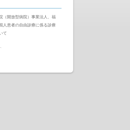
院（開放型病院）事業法人、福
国人患者の自由診療に係る診療
いて
へ
.