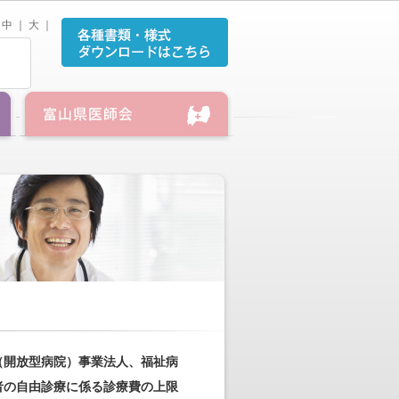
中
｜
大
｜
（開放型病院）事業法人、福祉病
者の自由診療に係る診療費の上限