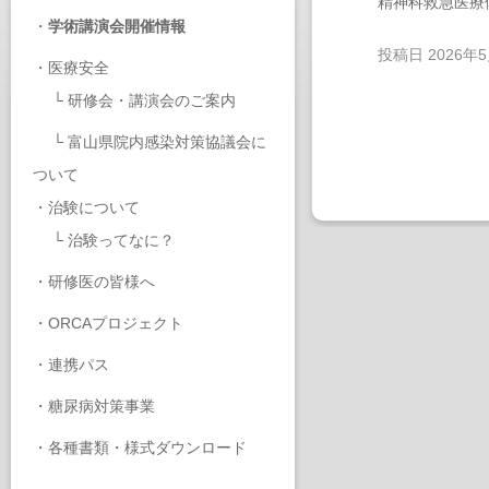
精神科救急医療
・
学術講演会開催情報
投稿日
2026年
・
医療安全
└
研修会・講演会のご案内
└
富山県院内感染対策協議会に
ついて
・
治験について
└
治験ってなに？
・
研修医の皆様へ
・
ORCAプロジェクト
・
連携パス
・
糖尿病対策事業
・
各種書類・様式ダウンロード