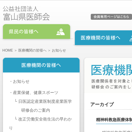
HOME
＞
医療機関の皆様へ
＞ お知らせ
・
お知らせ
・
産業保健、健康スポーツ
└
日医認定産業医制度産業医学
アーカイブ
研修会のご案内
└
改正労働安全衛生法の早わか
精神科救急医療体
り