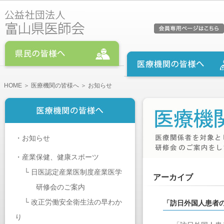
HOME
＞
医療機関の皆様へ
＞ お知らせ
・
お知らせ
・
産業保健、健康スポーツ
└
日医認定産業医制度産業医学
アーカイブ
研修会のご案内
└
改正労働安全衛生法の早わか
「訪日外国人患者
り