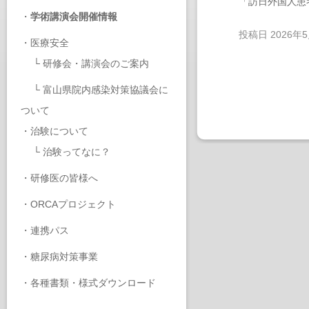
「訪日外国人患
・
学術講演会開催情報
投稿日
2026年
・
医療安全
└
研修会・講演会のご案内
└
富山県院内感染対策協議会に
ついて
・
治験について
└
治験ってなに？
・
研修医の皆様へ
・
ORCAプロジェクト
・
連携パス
・
糖尿病対策事業
・
各種書類・様式ダウンロード