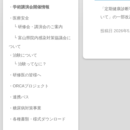
・
学術講演会開催情報
「定期健康診断
いて」の一部改
・
医療安全
└
研修会・講演会のご案内
投稿日
2026年
└
富山県院内感染対策協議会に
ついて
・
治験について
└
治験ってなに？
・
研修医の皆様へ
・
ORCAプロジェクト
・
連携パス
・
糖尿病対策事業
・
各種書類・様式ダウンロード