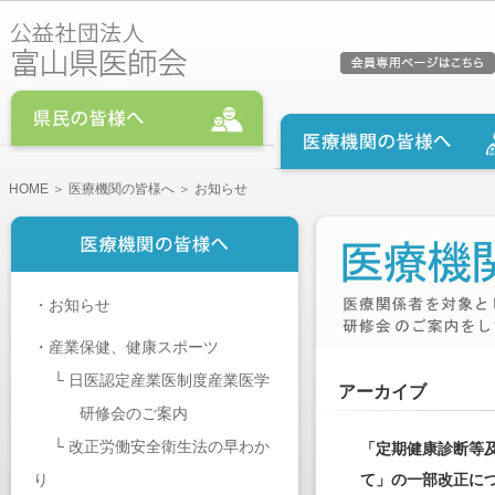
HOME
＞
医療機関の皆様へ
＞ お知らせ
・
お知らせ
・
産業保健、健康スポーツ
└
日医認定産業医制度産業医学
アーカイブ
研修会のご案内
└
改正労働安全衛生法の早わか
「定期健康診断等
り
て」の一部改正に