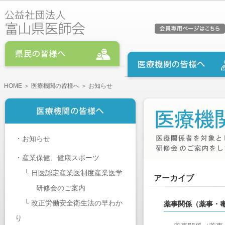
HOME
＞
医療機関の皆様へ
＞ お知らせ
・
お知らせ
・
産業保健、健康スポーツ
└
日医認定産業医制度産業医学
アーカイブ
研修会のご案内
└
改正労働安全衛生法の早わか
薬事関係（薬事・
り