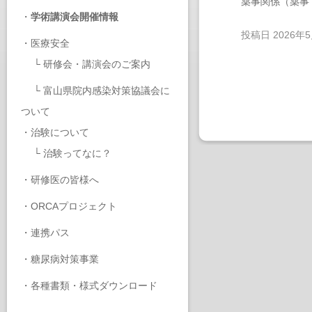
薬事関係（薬事
・
学術講演会開催情報
投稿日
2026年
・
医療安全
└
研修会・講演会のご案内
└
富山県院内感染対策協議会に
ついて
・
治験について
└
治験ってなに？
・
研修医の皆様へ
・
ORCAプロジェクト
・
連携パス
・
糖尿病対策事業
・
各種書類・様式ダウンロード