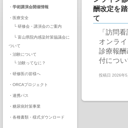
・
学術講演会開催情報
酬改定を踏
て
・
医療安全
└
研修会・講演会のご案内
「訪問看護
└
富山県院内感染対策協議会に
オンライ
ついて
診療報酬
・
治験について
付につい
└
治験ってなに？
・
研修医の皆様へ
投稿日
2026年
・
ORCAプロジェクト
・
連携パス
・
糖尿病対策事業
・
各種書類・様式ダウンロード