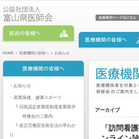
HOME
＞
医療機関の皆様へ
＞ お知らせ
・
お知らせ
・
産業保健、健康スポーツ
└
日医認定産業医制度産業医学
アーカイブ
研修会のご案内
└
改正労働安全衛生法の早わか
「訪問看護事
り
ンライン診